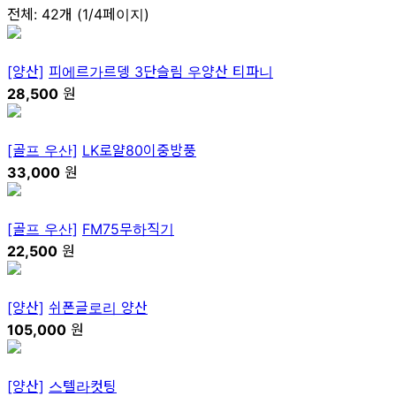
전체: 42개 (1/4페이지)
[양산]
피에르가르뎅 3단슬림 우양산 티파니
28,500
원
[골프 우산]
LK로얄80이중방풍
33,000
원
[골프 우산]
FM75무하직기
22,500
원
[양산]
쉬폰글로리 양산
105,000
원
[양산]
스텔라컷팅