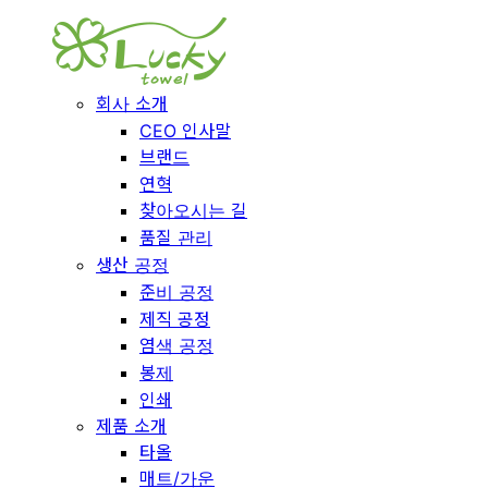
회사 소개
CEO 인사말
브랜드
연혁
찾아오시는 길
품질 관리
생산 공정
준비 공정
제직 공정
염색 공정
봉제
인쇄
제품 소개
타올
매트/가운