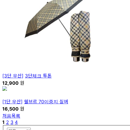
[3단 우산]
3단체크 투톤
12,900
원
[1단 우산]
쉘브르 70이중지 실버
16,500
원
처음목록
1
2
3
4