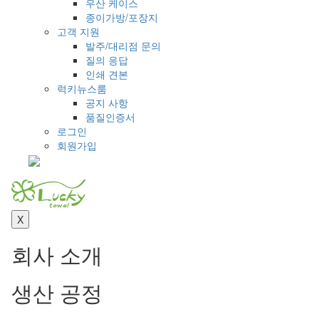
우산 케이스
종이가방/포장지
고객 지원
발주/대리점 문의
질의 응답
인쇄 견본
럭키뉴스룸
공지 사항
품질인증서
로그인
회원가입
Toggl
naviga
X
회사 소개
생산 공정