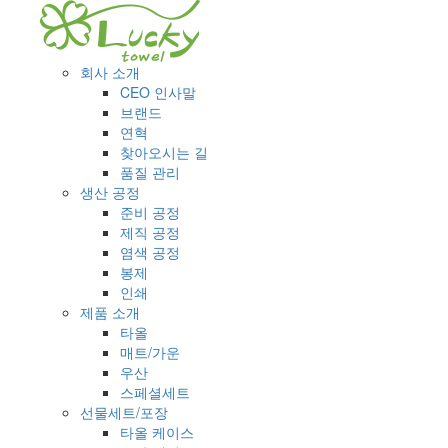
회사 소개
CEO 인사말
브랜드
연혁
찾아오시는 길
품질 관리
생산 공정
준비 공정
제직 공정
염색 공정
봉제
인쇄
제품 소개
타올
매트/가운
우산
스페셜세트
선물세트/포장
타올 케이스