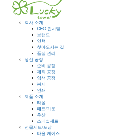
회사 소개
CEO 인사말
브랜드
연혁
찾아오시는 길
품질 관리
생산 공정
준비 공정
제직 공정
염색 공정
봉제
인쇄
제품 소개
타올
매트/가운
우산
스페셜세트
선물세트/포장
타올 케이스