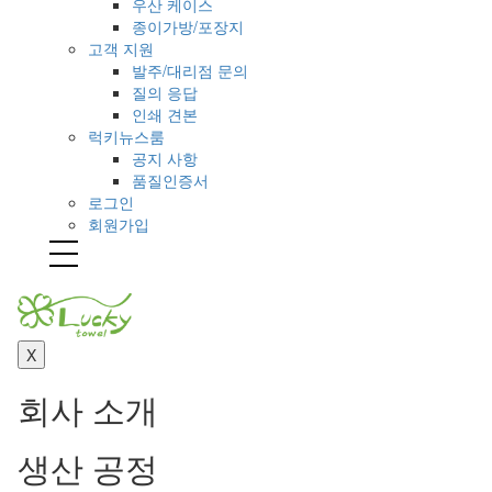
우산 케이스
종이가방/포장지
고객 지원
발주/대리점 문의
질의 응답
인쇄 견본
럭키뉴스룸
공지 사항
품질인증서
로그인
회원가입
Toggl
naviga
X
회사 소개
생산 공정